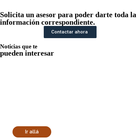
Solicita un asesor para poder darte toda la
información correspondiente.
Contactar ahora
Noticias que te
pueden interesar
Vehículos eléctricos en Medellín:
¿el sistema ZER lo está cobrando
como si fuera de gasolina?
Conozca qué hacer si el sistema ZER de Medellín
clasifica erróneamente su vehículo eléctrico.
Derechos, reclamaciones y análisis jurídico....
Ir allá