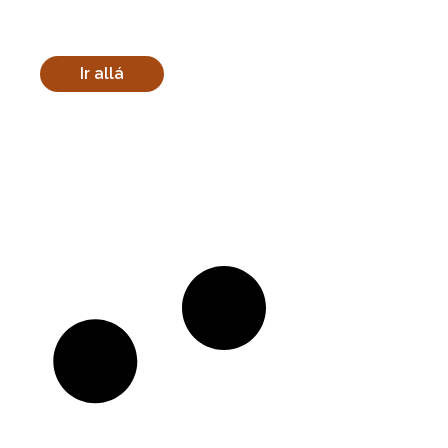
accidente de tránsito, es fundamental contar con
la representación adecuada para asegurar que se
obtenga la...
Ir allá